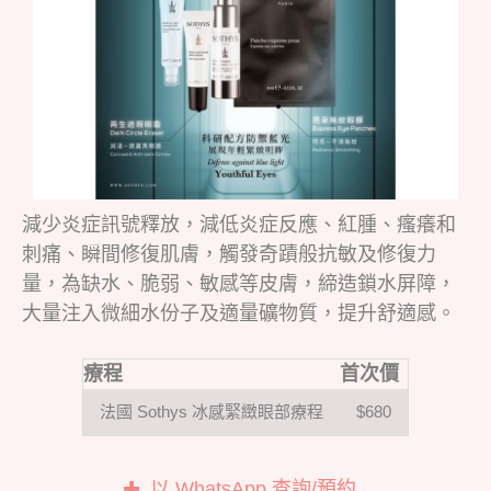
減少炎症訊號釋放，減低炎症反應、紅腫、瘙癢和
刺痛、瞬間修復肌膚，觸發奇蹟般抗敏及修復力
量，為缺水、脆弱、敏感等皮膚，締造鎖水屏障，
大量注入微細水份子及適量礦物質，提升舒適感。
療程
首次價
法國 Sothys 冰感緊緻眼部療程
$680
以 WhatsApp 查詢/預約