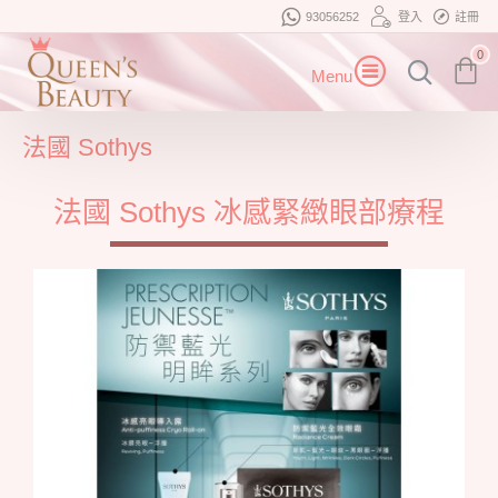
93056252
登入
註冊
0
法國 Sothys
法國 Sothys 冰感緊緻眼部療程