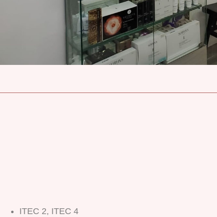
ITEC 2, ITEC 4