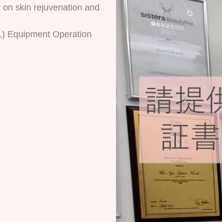
 on skin rejuvenation and
PL) Equipment Operation