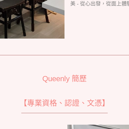
美 - 從心出發，從面上體
Queenly 簡歷
【專業資格、認證、文憑】