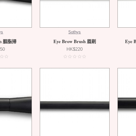
ys
Sothys
ush 胭脂掃
Eye Brow Brush 眉刷
Eye 
50
HK$220