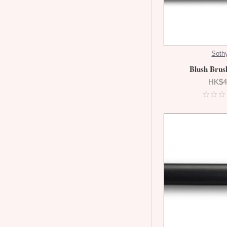
Soth
Blush Br
HK$4