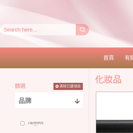
首頁
有
化妝品
篩選
清除已選項目
品牌