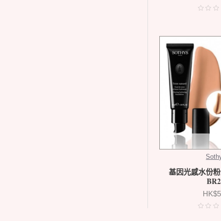
Soth
基因光感水份粉底B
BR2
HK$5