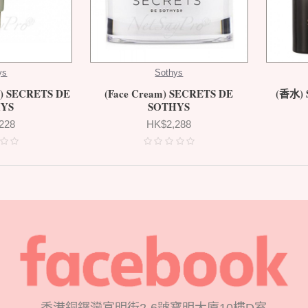
ys
Sothys
m) SECRETS DE
(Face Cream) SECRETS DE
(香水) 
HYS
SOTHYS
228
HK$2,288