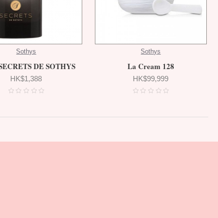
Sothys
Sothys
SECRETS DE SOTHYS
La Cream 128
HK$1,388
HK$99,999