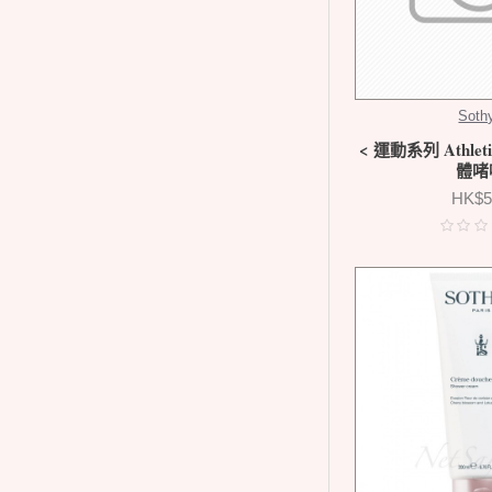
Soth
< 運動系列 Athle
體啫
HK$5