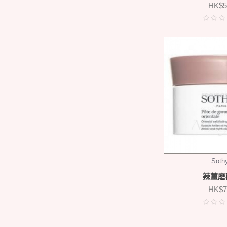
HK$5
Soth
辣薑磨
HK$7