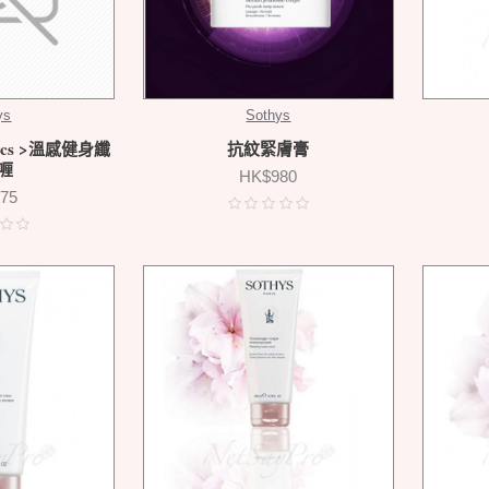
ys
Sothys
tics >溫感健身纖
抗紋緊膚膏
喱
HK$980
75