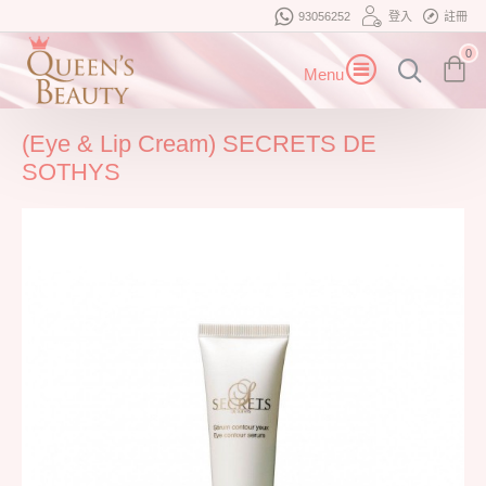
93056252
登入
註冊
0
(Eye & Lip Cream) SECRETS DE
SOTHYS